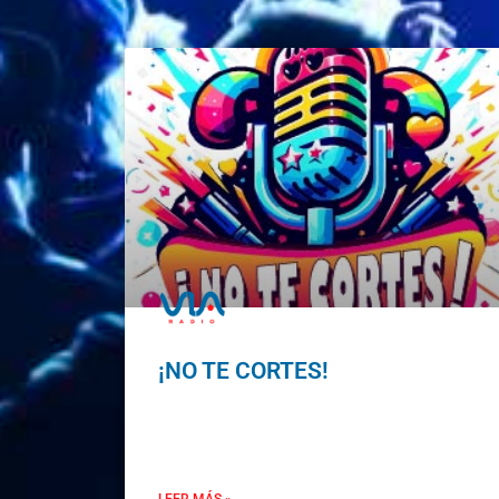
¡NO TE CORTES!
LEER MÁS »