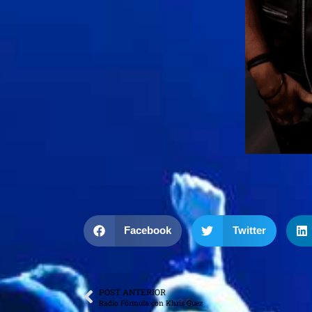
Facebook
Twitter
POST ANTERIOR
Radio Fórmula con Khris Guez