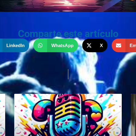
Comparte este artículo
LinkedIn
WhatsApp
X
Em