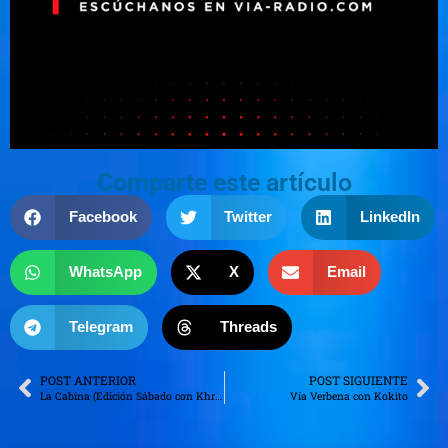
Comparte este artículo
Facebook
Twitter
LinkedIn
WhatsApp
X
Email
Telegram
Threads
POST ANTERIOR
POST SIGUIENTE
La Cabina (Edición Sábado con Khris Guez)
Vía Verbena con Kokito