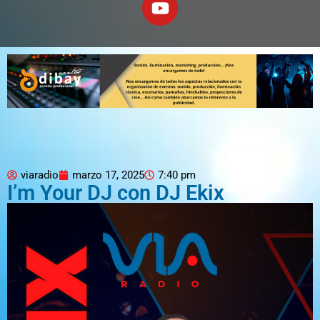
viaradio
marzo 17, 2025
7:40 pm
I’m Your DJ con DJ Ekix