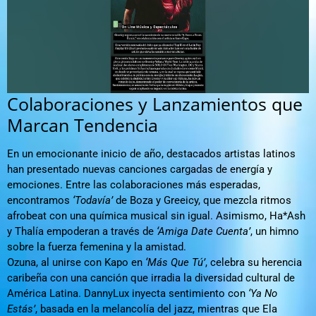
Colaboraciones y Lanzamientos que
Marcan Tendencia
En un emocionante inicio de año, destacados artistas latinos
han presentado nuevas canciones cargadas de energía y
emociones. Entre las colaboraciones más esperadas,
encontramos
‘Todavía’
de Boza y Greeicy, que mezcla ritmos
afrobeat con una química musical sin igual. Asimismo, Ha*Ash
y Thalía empoderan a través de
‘Amiga Date Cuenta’
, un himno
sobre la fuerza femenina y la amistad.
Ozuna, al unirse con Kapo en
‘Más Que Tú’
, celebra su herencia
caribeña con una canción que irradia la diversidad cultural de
América Latina. DannyLux inyecta sentimiento con
‘Ya No
Estás’
, basada en la melancolía del jazz, mientras que Ela