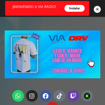
¡BIENVENIDO A VIA RADIO!
×
Instalar