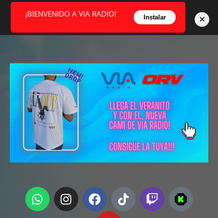
¡BIENVENIDO A VIA RADIO!
×
Instalar