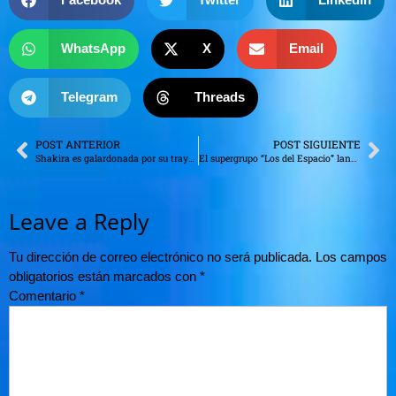
WhatsApp
X
Email
Telegram
Threads
POST ANTERIOR
POST SIGUIENTE
Shakira es galardonada por su trayectoria y labor social en la música urbana
El supergrupo “Los del Espacio” lanza una colaboración que rompe récords en streaming
Leave a Reply
Tu dirección de correo electrónico no será publicada.
Los campos
obligatorios están marcados con
*
Comentario
*