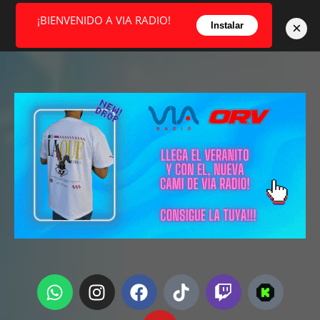
¡BIENVENIDO A VIA RADIO!
×
Instalar