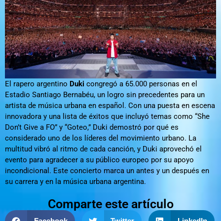
El rapero argentino
Duki
congregó a 65.000 personas en el
Estadio Santiago Bernabéu, un logro sin precedentes para un
artista de música urbana en español. Con una puesta en escena
innovadora y una lista de éxitos que incluyó temas como “She
Don’t Give a FO” y “Goteo,” Duki demostró por qué es
considerado uno de los líderes del movimiento urbano. La
multitud vibró al ritmo de cada canción, y Duki aprovechó el
evento para agradecer a su público europeo por su apoyo
incondicional. Este concierto marca un antes y un después en
su carrera y en la música urbana argentina.
Comparte este artículo
Facebook
Twitter
LinkedIn