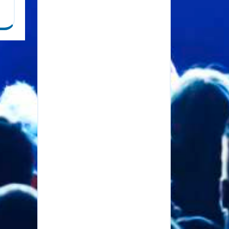
TOMORROWLAND
BÉLGICA 2025
Bad Bunny Lanza Nuevo
Álbum Sorpresa y
Anuncia Gira Mundial
Febrero 2025: Mes de
Grandes Conciertos
Latinos en Miami
SGAE celebra su 125
aniversario con una
exposición de música