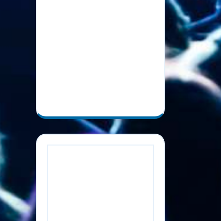
urbana en Madrid
Premio Lo Nuestro 2025:
Actuaciones Estelares y
Reconocimientos en
Música Latina
Comentari
os
recientes