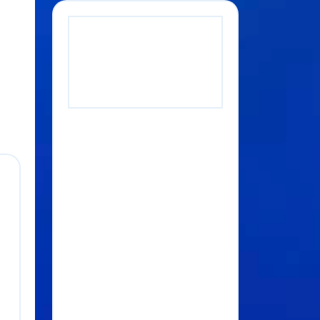
Entradas
recientes
B JONES Y NEXT
LEVEL JUNTO CON VIA
RADIO LANZAN UN
CONCURSO PARA
REGALAR DOS VIAJES
VIP A