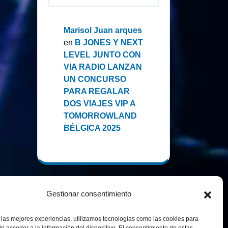
Marisol Juan arques
en
B JONES Y NEXT
LEVEL JUNTO CON
VIA RADIO LANZAN
UN CONCURSO
PARA REGALAR
DOS VIAJES VIP A
TOMORROWLAND
BÉLGICA 2025
Gestionar consentimiento
 las mejores experiencias, utilizamos tecnologías como las cookies para