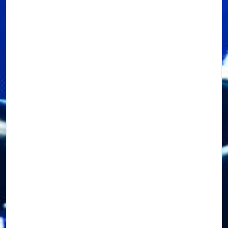
RADIO LANZAN UN CONCURSO PARA
REGALAR DOS VIAJES VIP A
TOMORROWLAND BÉLGICA 2025
Bad Bunny Lanza Nuevo Álbum Sorpresa y
Anuncia Gira Mundial
Febrero 2025: Mes de Grandes Conciertos
Latinos en Miami
SGAE celebra su 125 aniversario con una
exposición de música urbana en Madrid
Premio Lo Nuestro 2025: Actuaciones Estelares y
Reconocimientos en Música Latina