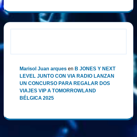
Comentarios recientes
Marisol Juan arques
en
B JONES Y NEXT
LEVEL JUNTO CON VIA RADIO LANZAN
UN CONCURSO PARA REGALAR DOS
VIAJES VIP A TOMORROWLAND
BÉLGICA 2025