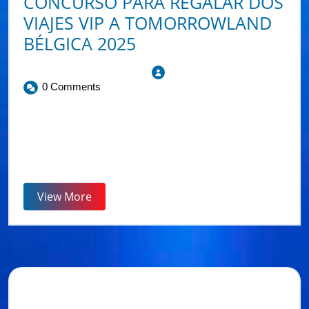
CONCURSO PARA REGALAR DOS
VIAJES VIP A TOMORROWLAND
BÉLGICA 2025
20 De Mayo De 2025
Viaradio
0 Comments
B Jones y el programa de radio Next Level junto a VIA
RADIO lanzan un concurso exclusivo que llevará a dos
ganadores a vivir una experiencia VIP en Tomorrowland
Bélgica [...]
View More
Buscar