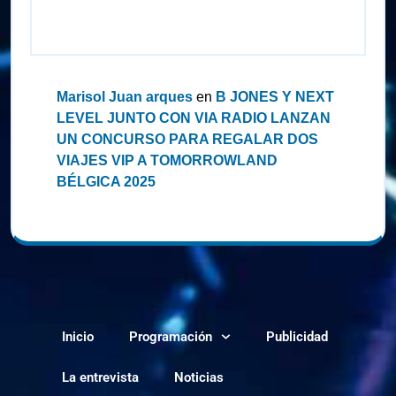
Comentarios recientes
Marisol Juan arques
en
B JONES Y NEXT
LEVEL JUNTO CON VIA RADIO LANZAN
UN CONCURSO PARA REGALAR DOS
VIAJES VIP A TOMORROWLAND
BÉLGICA 2025
Inicio
Programación
Publicidad
La entrevista
Noticias