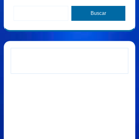
Buscar
Entradas recientes
B JONES Y NEXT LEVEL JUNTO CON VIA
RADIO LANZAN UN CONCURSO PARA
REGALAR DOS VIAJES VIP A
TOMORROWLAND BÉLGICA 2025