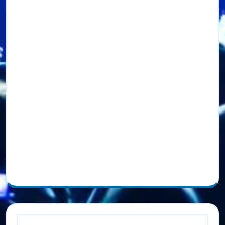
Bad Bunny Lanza Nuevo Álbum Sorpresa y
Anuncia Gira Mundial
Febrero 2025: Mes de Grandes Conciertos
Latinos en Miami
SGAE celebra su 125 aniversario con una
exposición de música urbana en Madrid
Premio Lo Nuestro 2025: Actuaciones Estelares y
Reconocimientos en Música Latina